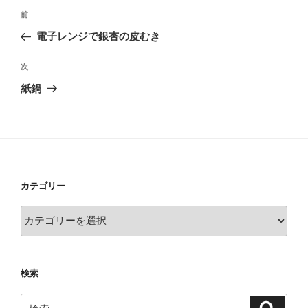
投
過
前
稿
去
電子レンジで銀杏の皮むき
ナ
の
ビ
投
次
次
稿
ゲ
の
紙鍋
投
ー
稿
シ
ョ
ン
カテゴリー
カ
テ
ゴ
リ
検索
ー
検
検