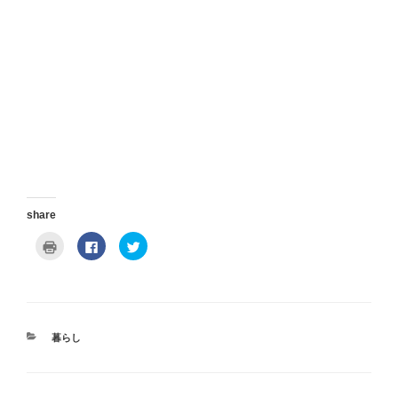
share
ク
F
ク
リ
a
リ
ッ
c
ッ
ク
e
ク
し
b
し
て
o
て
印
o
T
刷
k
w
(
で
i
新
共
t
カ
暮らし
し
有
t
テ
い
す
e
ウ
る
r
ゴ
ィ
に
で
リ
ン
は
共