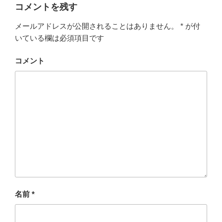
ド
ク
有
ー
コメントを残す
ウ
リ
(
で
ッ
新
開
ク
し
メールアドレスが公開されることはありません。
*
が付
き
し
い
ま
て
ウ
いている欄は必須項目です
す
く
ィ
)
だ
ン
さ
ド
い
ウ
コメント
(
で
新
開
し
き
い
ま
ウ
す
ィ
)
ン
ド
ウ
で
開
き
ま
す
)
名前
*