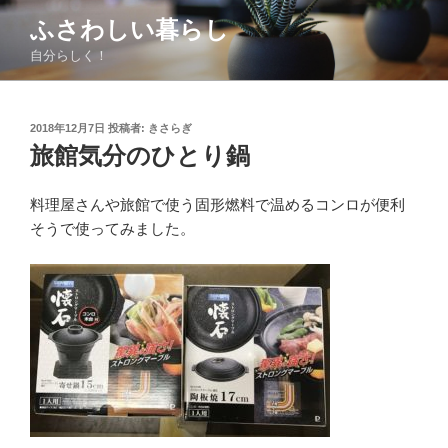
コ
ふさわしい暮らし
ン
自分らしく！
テ
ン
ツ
投
2018年12月7日
投稿者:
きさらぎ
へ
稿
旅館気分のひとり鍋
ス
日:
キ
ッ
料理屋さんや旅館で使う固形燃料で温めるコンロが便利
プ
そうで使ってみました。