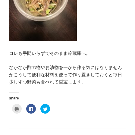
コレも手間いらずでそのまま冷蔵庫へ。
なかなか酢の物やお漬物を一から作る気にはなりません
がこうして便利な材料を使って作り置きしておくと毎日
少しずつ野菜も食べれて重宝します。
share
ク
F
ク
リ
a
リ
ッ
c
ッ
ク
e
ク
し
b
し
て
o
て
印
o
T
刷
k
w