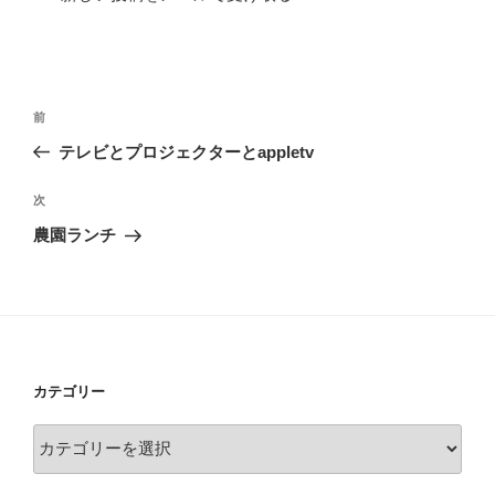
投
過
前
稿
去
テレビとプロジェクターとappletv
ナ
の
ビ
投
次
次
稿
ゲ
の
農園ランチ
投
ー
稿
シ
ョ
ン
カテゴリー
カ
テ
ゴ