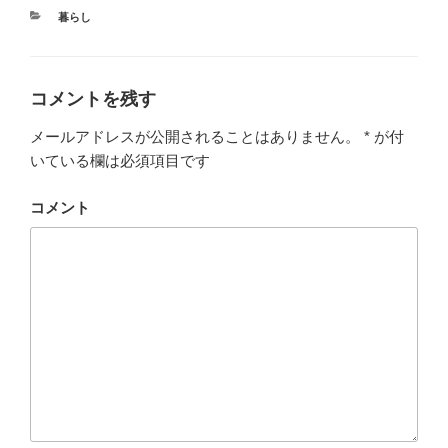
(
で
i
新
共
t
カ
暮らし
し
有
t
テ
い
す
e
ウ
る
r
ゴ
ィ
に
で
リ
ン
は
共
ド
ク
有
ー
コメントを残す
ウ
リ
(
で
ッ
新
開
ク
し
メールアドレスが公開されることはありません。
*
が付
き
し
い
ま
て
ウ
いている欄は必須項目です
す
く
ィ
)
だ
ン
さ
ド
い
ウ
コメント
(
で
新
開
し
き
い
ま
ウ
す
ィ
)
ン
ド
ウ
で
開
き
ま
す
)