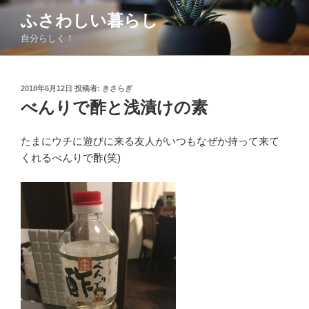
コ
ふさわしい暮らし
ン
自分らしく！
テ
ン
ツ
投
2018年6月12日
投稿者:
きさらぎ
へ
稿
べんりで酢と浅漬けの素
ス
日:
キ
ッ
たまにウチに遊びに来る友人がいつもなぜか持って来て
プ
くれるべんりで酢(笑)