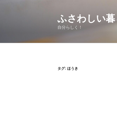
コ
ン
ふさわしい暮
テ
ン
自分らしく！
ツ
へ
ス
キ
ッ
プ
タグ: ほうき