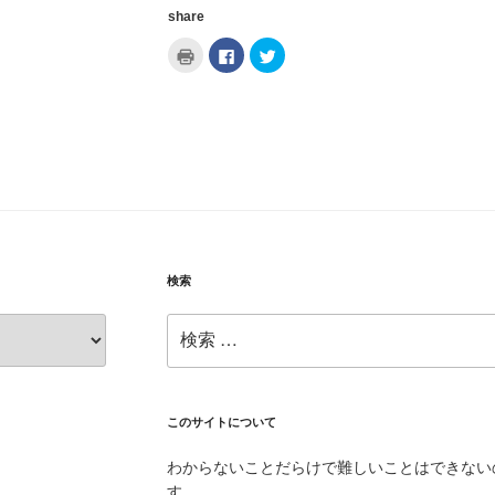
share
ク
F
ク
リ
a
リ
ッ
c
ッ
ク
e
ク
し
b
し
て
o
て
印
o
T
刷
k
w
(
で
i
新
共
t
し
有
t
い
す
e
ウ
る
r
ィ
に
で
ン
は
共
ド
ク
有
ウ
リ
(
で
ッ
新
検索
開
ク
し
き
し
い
ま
て
ウ
検
す
く
ィ
)
だ
ン
索:
さ
ド
い
ウ
(
で
新
開
し
き
い
ま
このサイトについて
ウ
す
ィ
)
ン
わからないことだらけで難しいことはできない
ド
ウ
す。