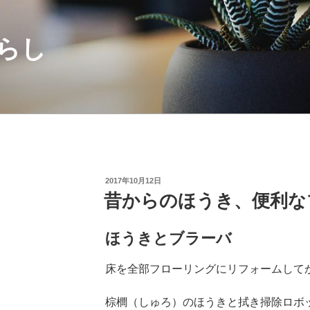
らし
投
2017年10月12日
稿
昔からのほうき、便利な
日:
ほうきとブラーバ
床を全部フローリングにリフォームして
棕櫚（しゅろ）のほうきと拭き掃除ロボ